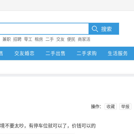
：
兼职
招聘
零工
租房
二手
交友
便民
商家活
售
交友婚恋
二手出售
二手求购
生活服务
操作：
收藏
举报
环境不要太吵，有停车位就可以了，价钱可以的