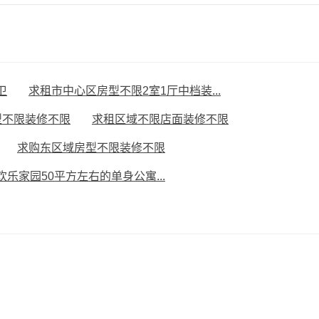
卫
求租市中心区房型不限2室1厅中档装...
型不限装修不限
求租区域不限店面装修不限
求购东区域房型不限装修不限
欢乐家园50平方左右的单身公寓...