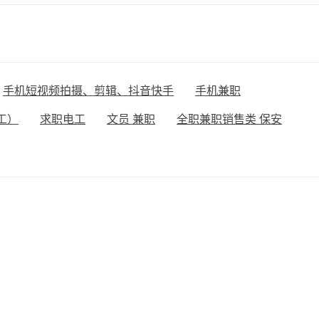
手机短视频拍摄、剪辑、抖音快手
手机兼职
工）
求职电工
文员 兼职
全职兼职销售类 保安