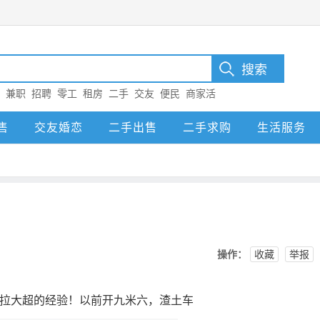
：
兼职
招聘
零工
租房
二手
交友
便民
商家活
售
交友婚恋
二手出售
二手求购
生活服务
操作：
收藏
举报
和拉大超的经验！以前开九米六，渣土车