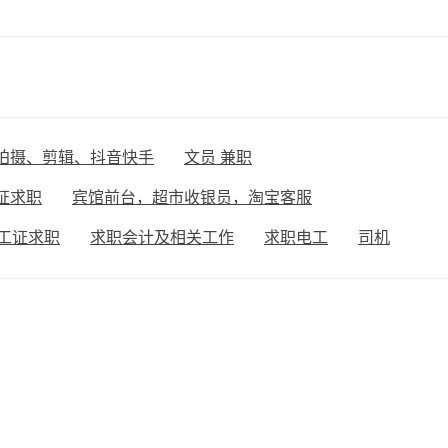
拍摄、剪辑、抖音快手
文员 兼职
证求职
宾馆前台，超市收银员，淘宝客服
工证求职
求职会计及相关工作
求职电工
司机